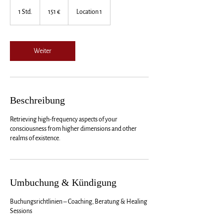
151
Euro
1 Std.
1
151 €
Location 1
S
t
d
Weiter
Beschreibung
Retrieving high-frequency aspects of your
consciousness from higher dimensions and other
realms of existence.
Umbuchung & Kündigung
Buchungsrichtlinien – Coaching, Beratung & Healing
Sessions