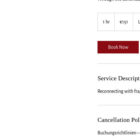
151
euros
1 hr
1
€151
h
Book Now
Service Descript
Reconnecting with frag
Cancellation Pol
Buchungsrichtlinien –