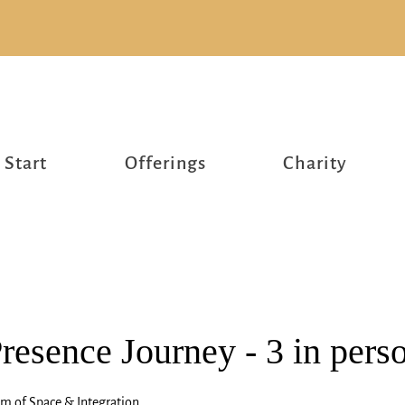
Start
Offerings
Charity
esence Journey - 3 in pers
m of Space & Integration