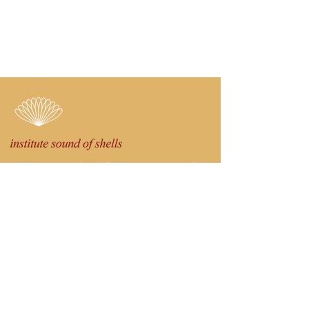
Das Institute Sound of Shells ist ein Raum jenseits des
Gewöhnlichen – für geistige Tiefe, feinstoffliche
Arbeit und wahres Spezialistentum. Es eröffnet
seltene Pfade zu spiritueller Erfahrung und
Erkenntnis – berührt vom Unsichtbaren, verwurzelt
im Rhythmus der Natur und anderswo kaum
zugänglich.
Social Media