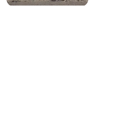
FIRE WITHIN
Das Institute Sound of Shells ist ein Raum jenseits des
Gewöhnlichen – für geistige Tiefe, feinstoffliche
Arbeit und wahres Spezialistentum. Es eröffnet
seltene Pfade zu spiritueller Erfahrung und
Erkenntnis – berührt vom Unsichtbaren, verwurzelt
im Rhythmus der Natur und anderswo kaum
zugänglich.