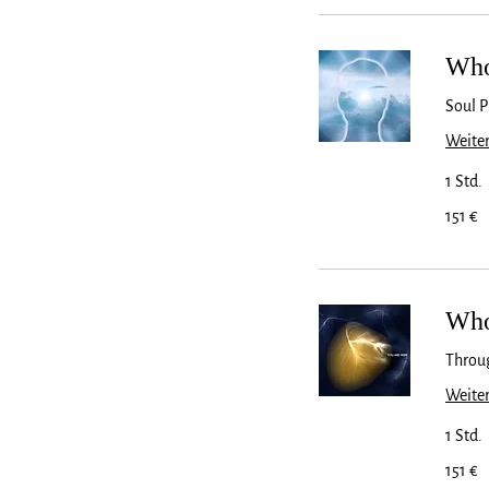
Who
Soul P
Weiter
1 Std.
151
151 €
Euro
Who
Throug
Weiter
1 Std.
151
151 €
Euro