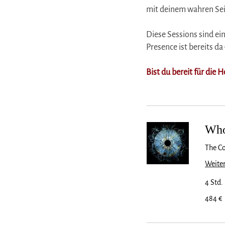
mit deinem wahren Sei
Diese Sessions sind ei
Presence ist bereits d
Bist du bereit für die
Who
The C
Weiter
4 Std.
484
484 €
Euro