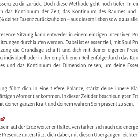
senz zu dir zurück. Doch diese Methode geht noch tiefer: In ein
ch das Kontinuum der Zeit, das Kontinuum des Raumes und
 deiner Essenz zurückzuholen – aus diesem Leben sowie aus alle
esence Sitzung kann entweder in einem einzigen intensiven Pr
 Sitzungen durchlaufen werden. Dabei ist es essenziell, mit Soul 
tzung die Grundlage schafft und dich mit deiner eigenen Pres
u individuell oder in der empfohlenen Reihenfolge durch das Kon
s und das Kontinuum der Dimension reisen, um deine Essenz
ng führt dich in eine tiefere Balance, stärkt deine innere Kla
ärtigen Moment ankommen. In dieser Zeit der beschleunigten Tr
 mit deiner ganzen Kraft und deinem wahren Sein präsent zu sein.
e?
ein auf der Erde weiter entfaltet, verstärken sich auch die energ
resence unterstützt dich dabei, mit diesen Übergängen leichter z