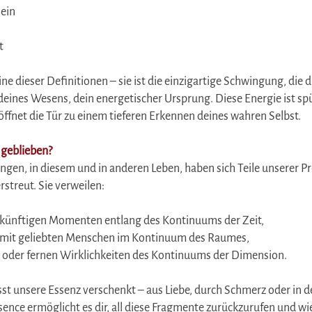
sein
t
ine dieser Definitionen – sie ist die einzigartige Schwingung, die d
deines Wesens, dein energetischer Ursprung. Diese Energie ist spü
ffnet die Tür zu einem tieferen Erkennen deines wahren Selbst.
 geblieben?
ngen, in diesem und in anderen Leben, haben sich Teile unserer P
treut. Sie verweilen:
künftigen Momenten entlang des Kontinuums der Zeit,
r mit geliebten Menschen im Kontinuum des Raumes,
 oder fernen Wirklichkeiten des Kontinuums der Dimension.
t unsere Essenz verschenkt – aus Liebe, durch Schmerz oder in d
ence ermöglicht es dir, all diese Fragmente zurückzurufen und w