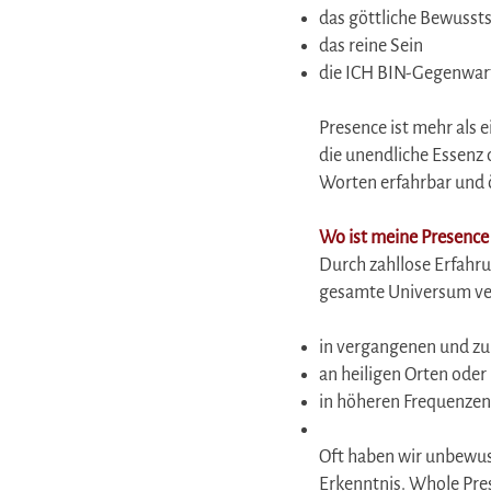
das göttliche Bewusst
das reine Sein
die ICH BIN-Gegenwar
Presence ist mehr als e
die unendliche Essenz 
Worten erfahrbar und ö
Wo ist meine Presence
Durch zahllose Erfahru
gesamte Universum vers
in vergangenen und zu
an heiligen Orten ode
in höheren Frequenzen
Oft haben wir unbewuss
Erkenntnis. Whole Pres